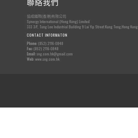
聯絡我們
協成國際(香港)有限公司
Synergy International (Hong Kong) Limited
333 3/F, Tung Lee Industrial Building 9 Lai Yip Street Kung Tong,Hong Kong
CONTACT INFORMATON
Phone:
(852) 2116-0848
Fax:
(852) 2116-0848
Email:
sng.com.hk@gmail.com
Web:
www.sng.com.hk