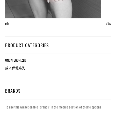
p1s
p3s
PRODUCT CATEGORIES
UNCATEGORIZED
成人保健系列
BRANDS
To use this widget enable "brands" in the module section of theme options