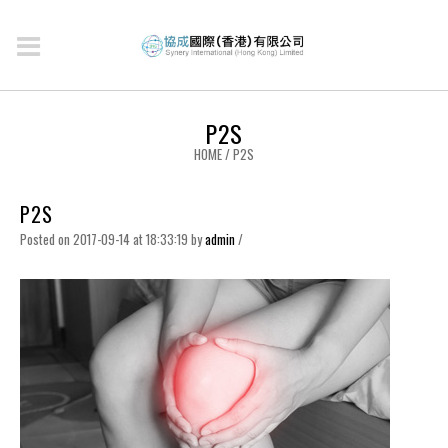
P2S
HOME
/
P2S
P2S
Posted on 2017-09-14 at 18:33:19
by
admin
/