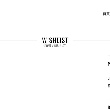
首頁
WISHLIST
HOME
/
WISHLIST
U