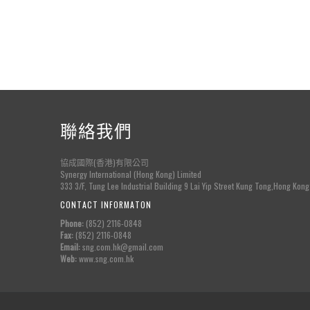
聯絡我們
協成國際(香港)有限公司
Synergy International (Hong Kong) Limited
333 3/F, Tung Lee Industrial Building 9 Lai Yip Street Kung Tong,Hong Kong
CONTACT INFORMATON
Phone:
(852) 2116-0848
Fax:
(852) 2116-0848
Email:
sng.com.hk@gmail.com
Web:
www.sng.com.hk