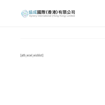
[yith_wcwl_wishlist]