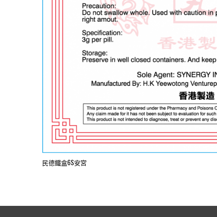
民德鐵盒6S安宮