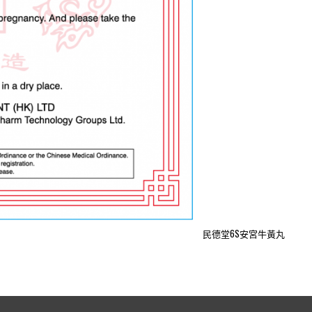
民德堂6S安宮牛黃丸