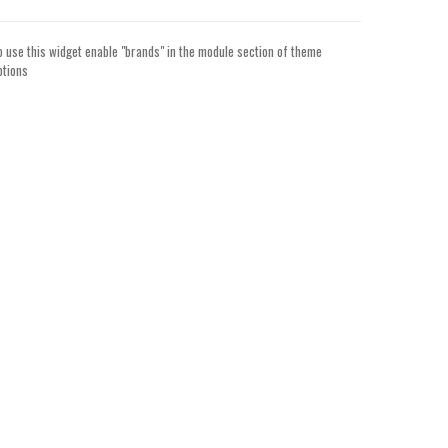
o use this widget enable "brands" in the module section of theme
ptions