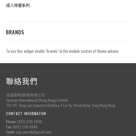
成人保健系列
BRANDS
To use this widget enable "brands" in the module section of theme options
聯絡我們
協成國際(香港)有限公司
Synergy International (Hong Kong) Limited
333 3/F, Tung Lee Industrial Building 9 Lai Yip Street Kung Tong,Hong Kong
CONTACT INFORMATON
Phone:
(852) 2116-0848
Fax:
(852) 2116-0848
Email:
sng.com.hk@gmail.com