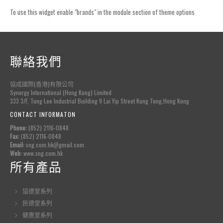
To use this widget enable "brands" in the module section of theme options
聯絡我們
協成國際(香港)有限公司
Synergy International (Hong Kong) Limited
333 3/F, Tung Lee Industrial Building 9 Lai Yip Street Kung Tong,Hong Kong
CONTACT INFORMATON
Phone:
(852) 2116-0848
Fax:
(852) 2116-0848
Email:
sng.com.hk@gmail.com
Web:
www.sng.com.hk
所有產品
協德堂系列
民德堂系列
健惠堂系列