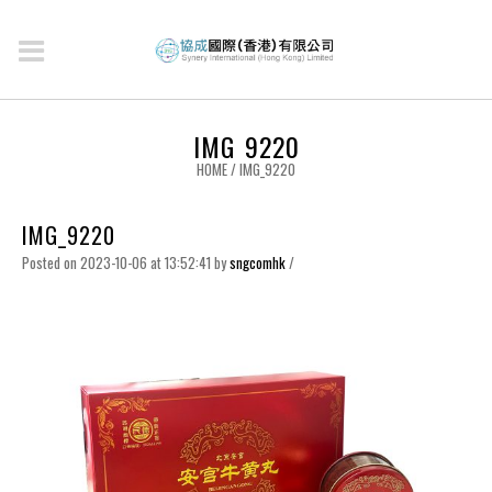
IMG_9220
HOME
/
IMG_9220
IMG_9220
Posted on 2023-10-06 at 13:52:41
by
sngcomhk
/