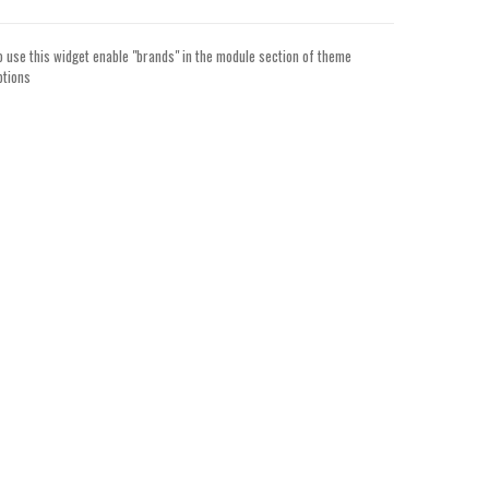
o use this widget enable "brands" in the module section of theme
ptions