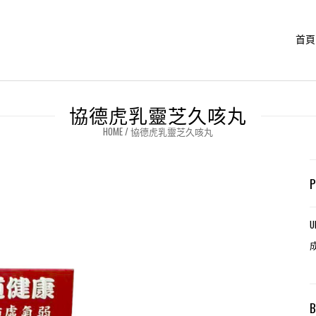
首頁
協德虎乳靈芝久咳丸
HOME
/
協德虎乳靈芝久咳丸
U