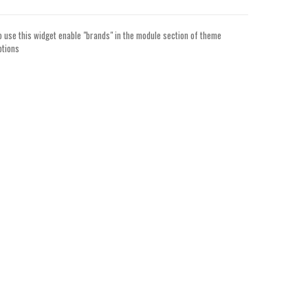
o use this widget enable "brands" in the module section of theme
ptions