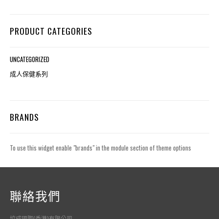
PRODUCT CATEGORIES
UNCATEGORIZED
成人保健系列
BRANDS
To use this widget enable "brands" in the module section of theme options
聯絡我們
協成國際(香港)有限公司