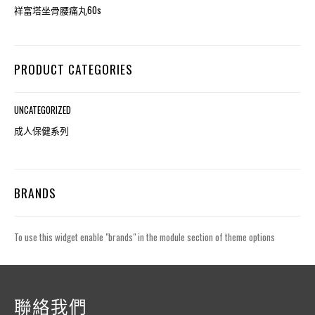
祥富塔坐骨腰痛丸60s
PRODUCT CATEGORIES
UNCATEGORIZED
成人保健系列
BRANDS
To use this widget enable "brands" in the module section of theme options
聯絡我們