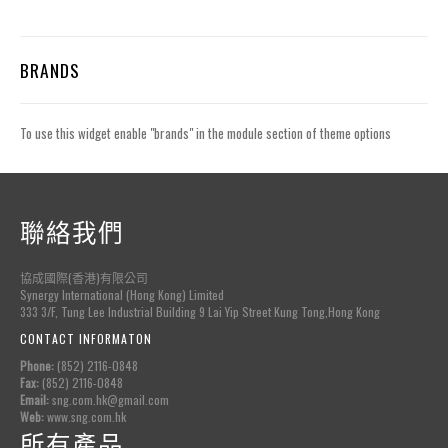
BRANDS
To use this widget enable "brands" in the module section of theme options
聯絡我們
協成國際(香港)有限公司
Synergy International (Hong Kong) Limited
333 3/F, Tung Lee Industrial Building 9 Lai Yip Street Kung Tong,Hong Kong
CONTACT INFORMATON
Phone:
(852) 2116-0848
Fax:
(852) 2116-0848
Email:
sng.com.hk@gmail.com
Web:
www.sng.com.hk
所有產品