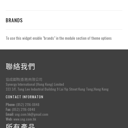
BRANDS
To use this widget enable "brands" in the module section of theme options
聯絡我們
協成國際(香港)有限公司
Synergy International (Hong Kong) Limited
333 3/F, Tung Lee Industrial Building 9 Lai Yip Street Kung Tong,Hong Kong
CONTACT INFORMATON
Phone:
(852) 2116-0848
Fax:
(852) 2116-0848
Email:
sng.com.hk@gmail.com
Web:
www.sng.com.hk
所有產品