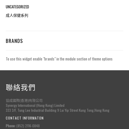
UNCATEGORIZED
成人保健系列
BRANDS
To use this widget enable "brands" in the module section of theme options
聯絡我們
協成國際(香港)有限公司
Synergy International (Hong Kong) Limited
333 3/F, Tung Lee Industrial Building 9 Lai Yip Street Kung Tong,Hong Kong
CONTACT INFORMATON
Phone:
(852) 2116-0848