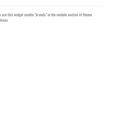
o use this widget enable "brands" in the module section of theme
ptions