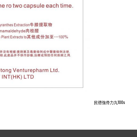
民德強骨力丸100s