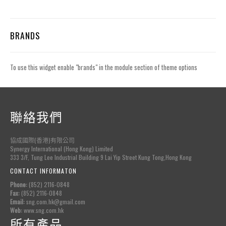
BRANDS
To use this widget enable "brands" in the module section of theme options
聯絡我們
協成國際(香港)有限公司
Synergy International (Hong Kong) Limited
333 3/F, Tung Lee Industrial Building 9 Lai Yip Street Kung Tong,Hong Kong
CONTACT INFORMATON
Phone:
(852) 2116-0848
Fax:
(852) 2116-0848
Email:
sng.com.hk@gmail.com
Web:
www.sng.com.hk
所有產品