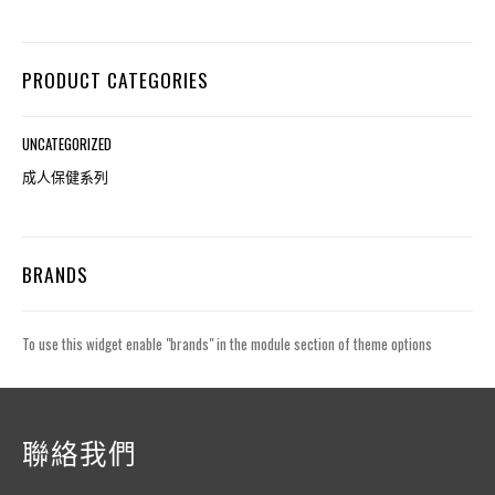
PRODUCT CATEGORIES
UNCATEGORIZED
成人保健系列
BRANDS
To use this widget enable "brands" in the module section of theme options
聯絡我們