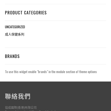
PRODUCT CATEGORIES
UNCATEGORIZED
成人保健系列
BRANDS
To use this widget enable "brands" in the module section of theme options
聯絡我們
協成國際(香港)有限公司