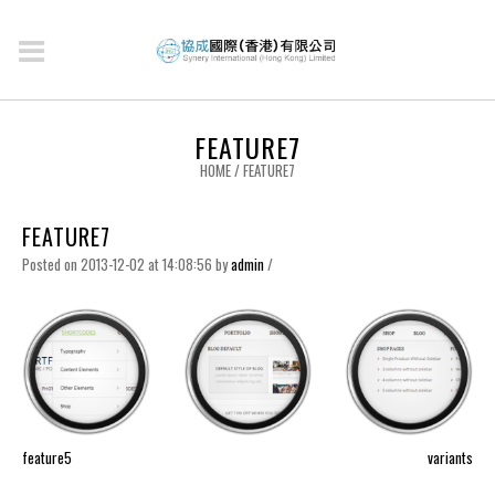
FEATURE7
HOME
/
FEATURE7
FEATURE7
Posted on 2013-12-02 at 14:08:56
by
admin
/
feature5
variants