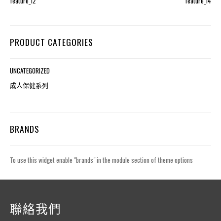
feature_12
feature_14
PRODUCT CATEGORIES
UNCATEGORIZED
成人保健系列
BRANDS
To use this widget enable "brands" in the module section of theme options
聯絡我們