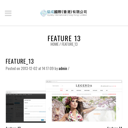
FEATURE_13
HOME
/
FEATURE_13
FEATURE_13
Posted on 2013-12-02 at 14:17:09
by
admin
/