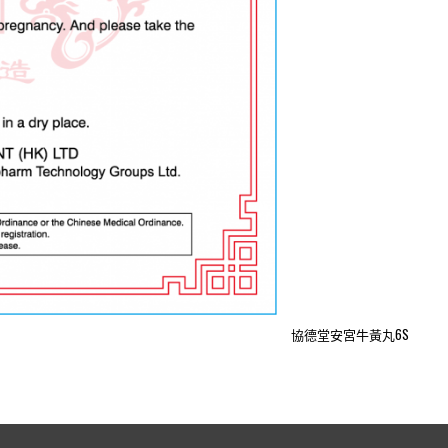
協德堂安宮牛黃丸6S