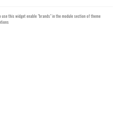
o use this widget enable "brands" in the module section of theme
ptions