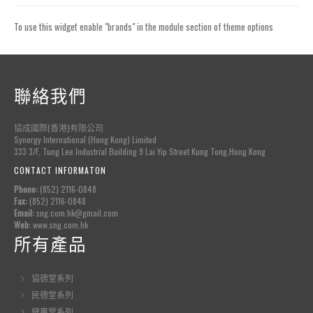
To use this widget enable "brands" in the module section of theme options
聯絡我們
協成國際(香港)有限公司
Synergy International (Hong Kong) Limited
333 3/F, Tung Lee Industrial Building 9 Lai Yip Street Kung Tong,Hong Kong
CONTACT INFORMATON
Phone:
(852) 2116-0848
Fax:
(852) 2116-0848
Email:
sng.com.hk@gmail.com
Web:
www.sng.com.hk
所有產品
協德堂系列
民德堂系列
健惠堂系列