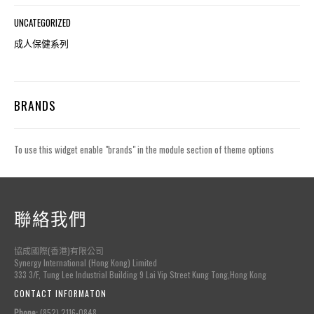
UNCATEGORIZED
成人保健系列
BRANDS
To use this widget enable "brands" in the module section of theme options
聯絡我們
協成國際(香港)有限公司
Synergy International (Hong Kong) Limited
333 3/F, Tung Lee Industrial Building 9 Lai Yip Street Kung Tong,Hong Kong
CONTACT INFORMATON
Phone:
(852) 2116-0848